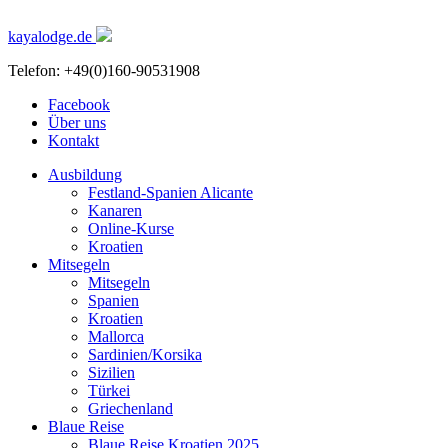
kayalodge.de
Telefon: +49(0)160-90531908
Facebook
Über uns
Kontakt
Ausbildung
Festland-Spanien Alicante
Kanaren
Online-Kurse
Kroatien
Mitsegeln
Mitsegeln
Spanien
Kroatien
Mallorca
Sardinien/Korsika
Sizilien
Türkei
Griechenland
Blaue Reise
Blaue Reise Kroatien 2025