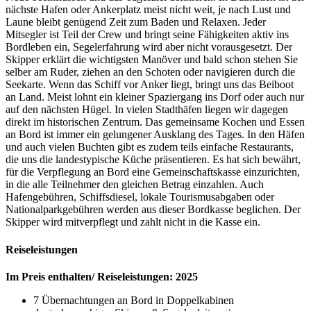
nächste Hafen oder Ankerplatz meist nicht weit, je nach Lust und
Laune bleibt genügend Zeit zum Baden und Relaxen. Jeder
Mitsegler ist Teil der Crew und bringt seine Fähigkeiten aktiv ins
Bordleben ein, Segelerfahrung wird aber nicht vorausgesetzt. Der
Skipper erklärt die wichtigsten Manöver und bald schon stehen Sie
selber am Ruder, ziehen an den Schoten oder navigieren durch die
Seekarte. Wenn das Schiff vor Anker liegt, bringt uns das Beiboot
an Land. Meist lohnt ein kleiner Spaziergang ins Dorf oder auch nur
auf den nächsten Hügel. In vielen Stadthäfen liegen wir dagegen
direkt im historischen Zentrum. Das gemeinsame Kochen und Essen
an Bord ist immer ein gelungener Ausklang des Tages. In den Häfen
und auch vielen Buchten gibt es zudem teils einfache Restaurants,
die uns die landestypische Küche präsentieren. Es hat sich bewährt,
für die Verpflegung an Bord eine Gemeinschaftskasse einzurichten,
in die alle Teilnehmer den gleichen Betrag einzahlen. Auch
Hafengebühren, Schiffsdiesel, lokale Tourismusabgaben oder
Nationalparkgebühren werden aus dieser Bordkasse beglichen. Der
Skipper wird mitverpflegt und zahlt nicht in die Kasse ein.
Reiseleistungen
Im Preis enthalten/ Reiseleistungen: 2025
7 Übernachtungen an Bord in Doppelkabinen