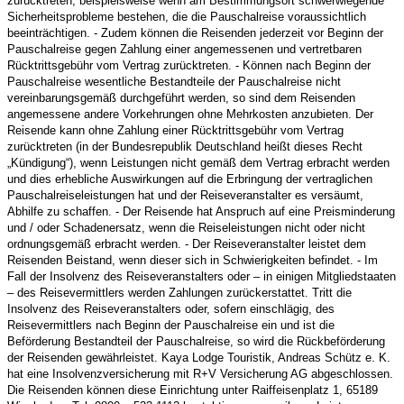
zurücktreten, beispielsweise wenn am Bestimmungsort schwerwiegende
Sicherheitsprobleme bestehen, die die Pauschalreise voraussichtlich
beeinträchtigen. - Zudem können die Reisenden jederzeit vor Beginn der
Pauschalreise gegen Zahlung einer angemessenen und vertretbaren
Rücktrittsgebühr vom Vertrag zurücktreten. - Können nach Beginn der
Pauschalreise wesentliche Bestandteile der Pauschalreise nicht
vereinbarungsgemäß durchgeführt werden, so sind dem Reisenden
angemessene andere Vorkehrungen ohne Mehrkosten anzubieten. Der
Reisende kann ohne Zahlung einer Rücktrittsgebühr vom Vertrag
zurücktreten (in der Bundesrepublik Deutschland heißt dieses Recht
„Kündigung“), wenn Leistungen nicht gemäß dem Vertrag erbracht werden
und dies erhebliche Auswirkungen auf die Erbringung der vertraglichen
Pauschalreiseleistungen hat und der Reiseveranstalter es versäumt,
Abhilfe zu schaffen. - Der Reisende hat Anspruch auf eine Preisminderung
und / oder Schadenersatz, wenn die Reiseleistungen nicht oder nicht
ordnungsgemäß erbracht werden. - Der Reiseveranstalter leistet dem
Reisenden Beistand, wenn dieser sich in Schwierigkeiten befindet. - Im
Fall der Insolvenz des Reiseveranstalters oder – in einigen Mitgliedstaaten
– des Reisevermittlers werden Zahlungen zurückerstattet. Tritt die
Insolvenz des Reiseveranstalters oder, sofern einschlägig, des
Reisevermittlers nach Beginn der Pauschalreise ein und ist die
Beförderung Bestandteil der Pauschalreise, so wird die Rückbeförderung
der Reisenden gewährleistet. Kaya Lodge Touristik, Andreas Schütz e. K.
hat eine Insolvenzversicherung mit R+V Versicherung AG abgeschlossen.
Die Reisenden können diese Einrichtung unter Raiffeisenplatz 1, 65189