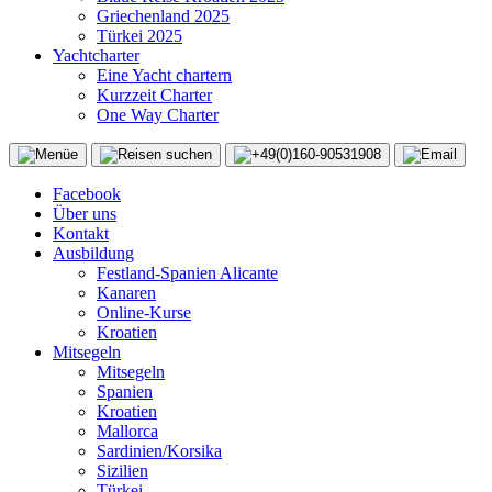
Griechenland 2025
Türkei 2025
Yachtcharter
Eine Yacht chartern
Kurzzeit Charter
One Way Charter
Facebook
Über uns
Kontakt
Ausbildung
Festland-Spanien Alicante
Kanaren
Online-Kurse
Kroatien
Mitsegeln
Mitsegeln
Spanien
Kroatien
Mallorca
Sardinien/Korsika
Sizilien
Türkei