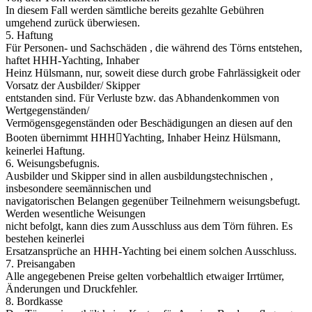
In diesem Fall werden sämtliche bereits gezahlte Gebühren
umgehend zurück überwiesen.
5. Haftung
Für Personen- und Sachschäden , die während des Törns entstehen,
haftet HHH-Yachting, Inhaber
Heinz Hülsmann, nur, soweit diese durch grobe Fahrlässigkeit oder
Vorsatz der Ausbilder/ Skipper
entstanden sind. Für Verluste bzw. das Abhandenkommen von
Wertgegenständen/
Vermögensgegenständen oder Beschädigungen an diesen auf den
Booten übernimmt HHH￾Yachting, Inhaber Heinz Hülsmann,
keinerlei Haftung.
6. Weisungsbefugnis.
Ausbilder und Skipper sind in allen ausbildungstechnischen ,
insbesondere seemännischen und
navigatorischen Belangen gegenüber Teilnehmern weisungsbefugt.
Werden wesentliche Weisungen
nicht befolgt, kann dies zum Ausschluss aus dem Törn führen. Es
bestehen keinerlei
Ersatzansprüche an HHH-Yachting bei einem solchen Ausschluss.
7. Preisangaben
Alle angegebenen Preise gelten vorbehaltlich etwaiger Irrtümer,
Änderungen und Druckfehler.
8. Bordkasse