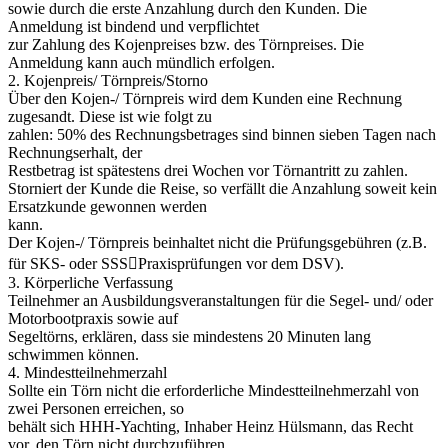
sowie durch die erste Anzahlung durch den Kunden. Die
Anmeldung ist bindend und verpflichtet
zur Zahlung des Kojenpreises bzw. des Törnpreises. Die
Anmeldung kann auch mündlich erfolgen.
2. Kojenpreis/ Törnpreis/Storno
Über den Kojen-/ Törnpreis wird dem Kunden eine Rechnung
zugesandt. Diese ist wie folgt zu
zahlen: 50% des Rechnungsbetrages sind binnen sieben Tagen nach
Rechnungserhalt, der
Restbetrag ist spätestens drei Wochen vor Törnantritt zu zahlen.
Storniert der Kunde die Reise, so verfällt die Anzahlung soweit kein
Ersatzkunde gewonnen werden
kann.
Der Kojen-/ Törnpreis beinhaltet nicht die Prüfungsgebühren (z.B.
für SKS- oder SSS￾Praxisprüfungen vor dem DSV).
3. Körperliche Verfassung
Teilnehmer an Ausbildungsveranstaltungen für die Segel- und/ oder
Motorbootpraxis sowie auf
Segeltörns, erklären, dass sie mindestens 20 Minuten lang
schwimmen können.
4. Mindestteilnehmerzahl
Sollte ein Törn nicht die erforderliche Mindestteilnehmerzahl von
zwei Personen erreichen, so
behält sich HHH-Yachting, Inhaber Heinz Hülsmann, das Recht
vor, den Törn nicht durchzuführen.