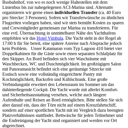
Busbahnhof, von wo es noch wenige Haltestellen mit dem
Linienbus bis zur nahegelegenen ACI-Marina sind. Alternativ
organisieren wir gerne einen
individuellen Transfer
(ca. 40 Euro
pro Strecke/ 3 Personen). Sofern wir Transferwünsche zu ähnlichen
Flugzeiten vorliegen haben, sind wir stets bemüht Kosten zu sparen
und Crewmitglieder gemeinsam zur Marina zu transferieren. Für
eine evtl. Übernachtung in unmittelbarer Nähe des Yachthafens
empfehlen wir das
Hotel Vimbula
. Die Yacht steht in der Regel ab
17:00 h für Sie bereit, eine spätere Anreise nach Absprache jedoch
kein Problem. Unser Katamaran vom Typ Lagoon 410 bietet vier
Doppelkabinen für die Gäste sowie einen separaten Schlafplatz für
den Skipper. An Bord befinden sich vier Waschräume mit
Waschbecken, WC und Duschmöglichkeit. Im großzügigen Salon
mit Panoramasicht befindet sich eine geräumige Sitzecke mit
Esstisch sowie eine vollständig eingerichtete Pantry mit
Kochmöglichkeit, Backofen und Kühlschrank. Eine große
Verbindungstür erweitert den Lebensraum im Sommer um das
dahinterliegende Cockpit. Die Yacht wurde mit allerlei Komfort-
und Sicherheitsausstattung versehen, welche auch längere
Aufenthalte und Reisen an Bord ermöglichen. Bitte stellen Sie sich
aber darauf ein, dass der Törn nicht auf einem Kreuzfahrtschiff,
sondern auf einer sportlichen Yacht mit im Vergleich dazu beengten
Platzverhältnissen stattfindet. Bettwäsche für jeden Teilnehmer und
die Endreinigung der Yacht sind organisiert und werden vor Ort
abgerechnet.