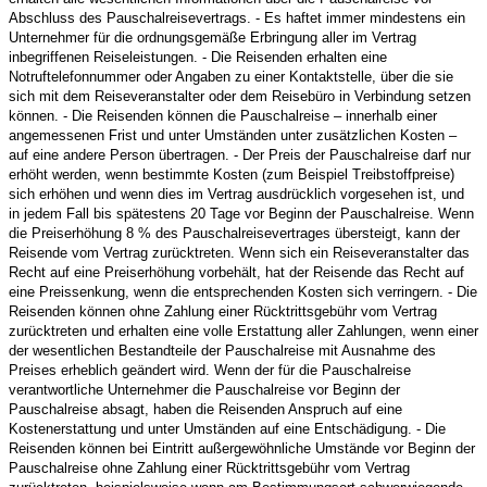
Abschluss des Pauschalreisevertrags. - Es haftet immer mindestens ein
Unternehmer für die ordnungsgemäße Erbringung aller im Vertrag
inbegriffenen Reiseleistungen. - Die Reisenden erhalten eine
Notruftelefonnummer oder Angaben zu einer Kontaktstelle, über die sie
sich mit dem Reiseveranstalter oder dem Reisebüro in Verbindung setzen
können. - Die Reisenden können die Pauschalreise – innerhalb einer
angemessenen Frist und unter Umständen unter zusätzlichen Kosten –
auf eine andere Person übertragen. - Der Preis der Pauschalreise darf nur
erhöht werden, wenn bestimmte Kosten (zum Beispiel Treibstoffpreise)
sich erhöhen und wenn dies im Vertrag ausdrücklich vorgesehen ist, und
in jedem Fall bis spätestens 20 Tage vor Beginn der Pauschalreise. Wenn
die Preiserhöhung 8 % des Pauschalreisevertrages übersteigt, kann der
Reisende vom Vertrag zurücktreten. Wenn sich ein Reiseveranstalter das
Recht auf eine Preiserhöhung vorbehält, hat der Reisende das Recht auf
eine Preissenkung, wenn die entsprechenden Kosten sich verringern. - Die
Reisenden können ohne Zahlung einer Rücktrittsgebühr vom Vertrag
zurücktreten und erhalten eine volle Erstattung aller Zahlungen, wenn einer
der wesentlichen Bestandteile der Pauschalreise mit Ausnahme des
Preises erheblich geändert wird. Wenn der für die Pauschalreise
verantwortliche Unternehmer die Pauschalreise vor Beginn der
Pauschalreise absagt, haben die Reisenden Anspruch auf eine
Kostenerstattung und unter Umständen auf eine Entschädigung. - Die
Reisenden können bei Eintritt außergewöhnliche Umstände vor Beginn der
Pauschalreise ohne Zahlung einer Rücktrittsgebühr vom Vertrag