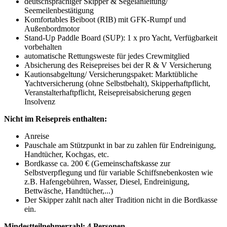
deutschsprachiger Skipper & Segelanleitung/
Seemeilenbestätigung
Komfortables Beiboot (RIB) mit GFK-Rumpf und
Außenbordmotor
Stand-Up Paddle Board (SUP): 1 x pro Yacht, Verfügbarkeit
vorbehalten
automatische Rettungsweste für jedes Crewmitglied
Absicherung des Reisepreises bei der R & V Versicherung
Kautionsabgeltung/ Versicherungspaket: Marktübliche
Yachtversicherung (ohne Selbstbehalt), Skipperhaftpflicht,
Veranstalterhaftpflicht, Reisepreisabsicherung gegen
Insolvenz
Nicht im Reisepreis enthalten:
Anreise
Pauschale am Stützpunkt in bar zu zahlen für Endreinigung,
Handtücher, Kochgas, etc.
Bordkasse ca. 200 € (Gemeinschaftskasse zur
Selbstverpflegung und für variable Schiffsnebenkosten wie
z.B. Hafengebühren, Wasser, Diesel, Endreinigung,
Bettwäsche, Handtücher,...)
Der Skipper zahlt nach alter Tradition nicht in die Bordkasse
ein.
Mindestteilnehmerzahl: 4 Personen
.