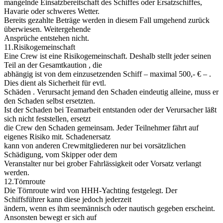
mangelnde Einsatzbereitschaft des Schiffes oder Ersatzschiffes,
Havarie oder schweres Wetter.
Bereits gezahlte Beträge werden in diesem Fall umgehend zurück
überwiesen. Weitergehende
Ansprüche entstehen nicht.
11.Risikogemeinschaft
Eine Crew ist eine Risikogemeinschaft. Deshalb stellt jeder seinen
Teil an der Gesamtkaution , die
abhängig ist von dem einzusetzenden Schiff – maximal 500,- € – .
Dies dient als Sicherheit für evtl.
Schäden . Verursacht jemand den Schaden eindeutig alleine, muss er
den Schaden selbst ersetzten.
Ist der Schaden bei Teamarbeit entstanden oder der Verursacher läßt
sich nicht feststellen, ersetzt
die Crew den Schaden gemeinsam. Jeder Teilnehmer fährt auf
eigenes Risiko mit. Schadenersatz
kann von anderen Crewmitgliederen nur bei vorsätzlichen
Schädigung, vom Skipper oder dem
Veranstalter nur bei grober Fahrlässigkeit oder Vorsatz verlangt
werden.
12.Törnroute
Die Törnroute wird von HHH-Yachting festgelegt. Der
Schiffsführer kann diese jedoch jederzeit
ändern, wenn es ihm seemännisch oder nautisch gegeben erscheint.
Ansonsten bewegt er sich auf