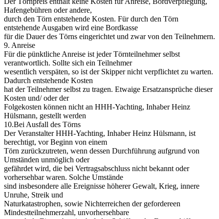
Der Törnpreis enthält keine Kosten für Anreise, Bordverpflegung,
Hafengebühren oder andere,
durch den Törn entstehende Kosten. Für durch den Törn
entstehende Ausgaben wird eine Bordkasse
für die Dauer des Törns eingerichtet und zwar von den Teilnehmern.
9. Anreise
Für die pünktliche Anreise ist jeder Törnteilnehmer selbst
verantwortlich. Sollte sich ein Teilnehmer
wesentlich verspäten, so ist der Skipper nicht verpflichtet zu warten.
Dadurch entstehende Kosten
hat der Teilnehmer selbst zu tragen. Etwaige Ersatzansprüche dieser
Kosten und/ oder der
Folgekosten können nicht an HHH-Yachting, Inhaber Heinz
Hülsmann, gestellt werden
10.Bei Ausfall des Törns
Der Veranstalter HHH-Yachting, Inhaber Heinz Hülsmann, ist
berechtigt, vor Beginn von einem
Törn zurückzutreten, wenn dessen Durchführung aufgrund von
Umständen unmöglich oder
gefährdet wird, die bei Vertragsabschluss nicht bekannt oder
vorhersehbar waren. Solche Umstände
sind insbesondere alle Ereignisse höherer Gewalt, Krieg, innere
Unruhe, Streik und
Naturkatastrophen, sowie Nichterreichen der gefordereen
Mindestteilnehmerzahl, unvorhersehbare