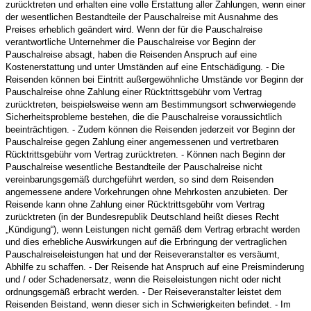
zurücktreten und erhalten eine volle Erstattung aller Zahlungen, wenn einer
der wesentlichen Bestandteile der Pauschalreise mit Ausnahme des
Preises erheblich geändert wird. Wenn der für die Pauschalreise
verantwortliche Unternehmer die Pauschalreise vor Beginn der
Pauschalreise absagt, haben die Reisenden Anspruch auf eine
Kostenerstattung und unter Umständen auf eine Entschädigung. - Die
Reisenden können bei Eintritt außergewöhnliche Umstände vor Beginn der
Pauschalreise ohne Zahlung einer Rücktrittsgebühr vom Vertrag
zurücktreten, beispielsweise wenn am Bestimmungsort schwerwiegende
Sicherheitsprobleme bestehen, die die Pauschalreise voraussichtlich
beeinträchtigen. - Zudem können die Reisenden jederzeit vor Beginn der
Pauschalreise gegen Zahlung einer angemessenen und vertretbaren
Rücktrittsgebühr vom Vertrag zurücktreten. - Können nach Beginn der
Pauschalreise wesentliche Bestandteile der Pauschalreise nicht
vereinbarungsgemäß durchgeführt werden, so sind dem Reisenden
angemessene andere Vorkehrungen ohne Mehrkosten anzubieten. Der
Reisende kann ohne Zahlung einer Rücktrittsgebühr vom Vertrag
zurücktreten (in der Bundesrepublik Deutschland heißt dieses Recht
„Kündigung“), wenn Leistungen nicht gemäß dem Vertrag erbracht werden
und dies erhebliche Auswirkungen auf die Erbringung der vertraglichen
Pauschalreiseleistungen hat und der Reiseveranstalter es versäumt,
Abhilfe zu schaffen. - Der Reisende hat Anspruch auf eine Preisminderung
und / oder Schadenersatz, wenn die Reiseleistungen nicht oder nicht
ordnungsgemäß erbracht werden. - Der Reiseveranstalter leistet dem
Reisenden Beistand, wenn dieser sich in Schwierigkeiten befindet. - Im