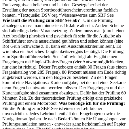
Funkzeugnissen beliehen und hat den Gesetzgeber bei der
Erstellung der neuen Sportbootführerscheinverordnung fachlich
beraten. *Textquelle: DSV.org *Wissenswertes zum SBF See
Wie läuft die Prüfung zum SBF See ab?
Um die Prüfung
abzulegen, muss man mindestens 16 Jahre alt sein. Andere Scheine
sind allerdings keine Voraussetzung. Zudem muss man (durch einen
Arzt bestätigt) physisch und psychisch fit sein für die Aufgabe als
Schiffsführer sowie ausreichend gut hören und sehen können (eine
Rot-Grün-Schwäche z. B. kann ein Ausschlusskriterium sein). Es
wird also ein ärztliches Tauglichkeitszeugnis benötigt. Die Prüfung
zum Sportbootführerschein See läuft wie folgt ab: Es gibt einen
Fragebogen mit Single-Choice-Fragen (vier Antwortmöglichkeiten,
nur eine ist richtig). Dieser Fragebogen enthält 30 Fragen (aus einem
Fragenkatalog von 285 Fragen). 80 Prozent müssen am Ende richtig
angekreuzt werden, um den Bogen zu bestehen. Zu den Fragen
kommt eine Navigations-/ Kartenaufgabe, bei der mit einer Seekarte
neun Fragen beantwortet werden müssen. Der Fragebogen und die
Kartenaufgabe sind zusammen abzulegen. Dafür hat der Prüfling 60
Minuten Zeit. Zu der theoretischen Prüfung erfolgt eine praktische
Prüfung auf einem Motorboot.
Was benötige ich für die Prüfung?
Für die Prüfung zum SBF-See ist eines der Lehrbücher
unverzichtbar. Jedes Lehrbuch enthält den Fragebogen sowie die
Navigationsaufgaben. Je nach Bedarf können Sie Übungsbogen zur
Prüfungssimulation nutzen - entweder ganz herkömmlich auf Papier