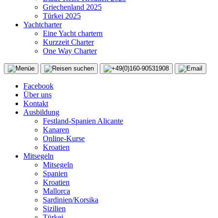
Griechenland 2025
Türkei 2025
Yachtcharter
Eine Yacht chartern
Kurzzeit Charter
One Way Charter
Facebook
Über uns
Kontakt
Ausbildung
Festland-Spanien Alicante
Kanaren
Online-Kurse
Kroatien
Mitsegeln
Mitsegeln
Spanien
Kroatien
Mallorca
Sardinien/Korsika
Sizilien
Türkei