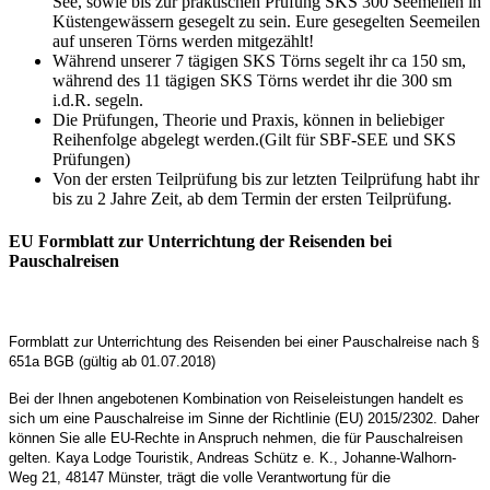
See, sowie bis zur praktischen Prüfung SKS 300 Seemeilen in
Küstengewässern gesegelt zu sein. Eure gesegelten Seemeilen
auf unseren Törns werden mitgezählt!
Während unserer 7 tägigen SKS Törns segelt ihr ca 150 sm,
während des 11 tägigen SKS Törns werdet ihr die 300 sm
i.d.R. segeln.
Die Prüfungen, Theorie und Praxis, können in beliebiger
Reihenfolge abgelegt werden.(Gilt für SBF-SEE und SKS
Prüfungen)
Von der ersten Teilprüfung bis zur letzten Teilprüfung habt ihr
bis zu 2 Jahre Zeit, ab dem Termin der ersten Teilprüfung.
EU Formblatt zur Unterrichtung der Reisenden bei
Pauschalreisen
Formblatt zur Unterrichtung des Reisenden bei einer Pauschalreise nach §
651a BGB (gültig ab 01.07.2018)
Bei der Ihnen angebotenen Kombination von Reiseleistungen handelt es
sich um eine Pauschalreise im Sinne der Richtlinie (EU) 2015/2302. Daher
können Sie alle EU-Rechte in Anspruch nehmen, die für Pauschalreisen
gelten. Kaya Lodge Touristik, Andreas Schütz e. K., Johanne-Walhorn-
Weg 21, 48147 Münster, trägt die volle Verantwortung für die