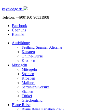
kayalodge.de
Telefon: +49(0)160-90531908
Facebook
Über uns
Kontakt
Ausbildung
Festland-Spanien Alicante
Kanaren
Online-Kurse
Kroatien
Mitsegeln
Mitsegeln
Spanien
Kroatien
Mallorca
Sardinien/Korsika
Sizilien
Türkei
Griechenland
Blaue Reise
Blaue Reise Kroatien 2025