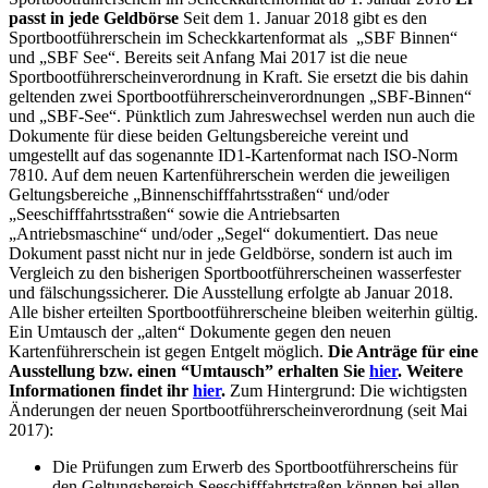
passt in jede Geldbörse
Seit dem 1. Januar 2018 gibt es den
Sportbootführerschein im Scheckkartenformat als „SBF Binnen“
und „SBF See“. Bereits seit Anfang Mai 2017 ist die neue
Sportbootführerscheinverordnung in Kraft. Sie ersetzt die bis dahin
geltenden zwei Sportbootführerscheinverordnungen „SBF-Binnen“
und „SBF-See“. Pünktlich zum Jahreswechsel werden nun auch die
Dokumente für diese beiden Geltungsbereiche vereint und
umgestellt auf das sogenannte ID1-Kartenformat nach ISO-Norm
7810. Auf dem neuen Kartenführerschein werden die jeweiligen
Geltungsbereiche „Binnenschifffahrts­straßen“ und/oder
„Seeschifffahrtsstraßen“ sowie die Antriebsarten
„Antriebsmaschine“ und/oder „Segel“ dokumentiert. Das neue
Dokument passt nicht nur in jede Geldbörse, sondern ist auch im
Vergleich zu den bisherigen Sportbootführerscheinen wasserfester
und fälschungssicherer. Die Ausstellung erfolgte ab Januar 2018.
Alle bisher erteilten Sportbootführerscheine bleiben weiterhin gültig.
Ein Umtausch der „alten“ Dokumente gegen den neuen
Kartenführerschein ist gegen Entgelt möglich.
Die Anträge für eine
Ausstellung bzw. einen “Umtausch” erhalten Sie
hier
.
Weitere
Informationen findet ihr
hier
.
Zum Hintergrund: Die wichtigsten
Änderungen der neuen Sportbootführerscheinverordnung (seit Mai
2017):
Die Prüfungen zum Erwerb des Sportbootführerscheins für
den Geltungsbereich Seeschifffahrtstraßen können bei allen