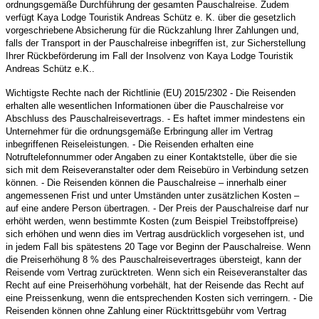
ordnungsgemäße Durchführung der gesamten Pauschalreise. Zudem
verfügt Kaya Lodge Touristik Andreas Schütz e. K. über die gesetzlich
vorgeschriebene Absicherung für die Rückzahlung Ihrer Zahlungen und,
falls der Transport in der Pauschalreise inbegriffen ist, zur Sicherstellung
Ihrer Rückbeförderung im Fall der Insolvenz von Kaya Lodge Touristik
Andreas Schütz e.K..
Wichtigste Rechte nach der Richtlinie (EU) 2015/2302 - Die Reisenden
erhalten alle wesentlichen Informationen über die Pauschalreise vor
Abschluss des Pauschalreisevertrags. - Es haftet immer mindestens ein
Unternehmer für die ordnungsgemäße Erbringung aller im Vertrag
inbegriffenen Reiseleistungen. - Die Reisenden erhalten eine
Notruftelefonnummer oder Angaben zu einer Kontaktstelle, über die sie
sich mit dem Reiseveranstalter oder dem Reisebüro in Verbindung setzen
können. - Die Reisenden können die Pauschalreise – innerhalb einer
angemessenen Frist und unter Umständen unter zusätzlichen Kosten –
auf eine andere Person übertragen. - Der Preis der Pauschalreise darf nur
erhöht werden, wenn bestimmte Kosten (zum Beispiel Treibstoffpreise)
sich erhöhen und wenn dies im Vertrag ausdrücklich vorgesehen ist, und
in jedem Fall bis spätestens 20 Tage vor Beginn der Pauschalreise. Wenn
die Preiserhöhung 8 % des Pauschalreisevertrages übersteigt, kann der
Reisende vom Vertrag zurücktreten. Wenn sich ein Reiseveranstalter das
Recht auf eine Preiserhöhung vorbehält, hat der Reisende das Recht auf
eine Preissenkung, wenn die entsprechenden Kosten sich verringern. - Die
Reisenden können ohne Zahlung einer Rücktrittsgebühr vom Vertrag